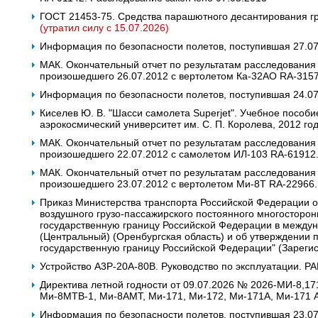
ГОСТ 21453-75. Средства парашютного десантирования гр
(утратил силу с 15.07.2026)
Информация по безопасности полетов, поступившая 27.0
МАК. Окончательный отчет по результатам расследования
произошедшего 26.07.2012 с вертолетом Ка-32АО RA-3157
Информация по безопасности полетов, поступившая 24.07.
Киселев Ю. В. "Шасси самолета Superjet". Учебное пособ
аэрокосмический университет им. С. П. Королева, 2012 го
МАК. Окончательный отчет по результатам расследования
произошедшего 22.07.2012 с самолетом ИЛ-103 RA-61912.
МАК. Окончательный отчет по результатам расследования
произошедшего 23.07.2012 c вертолетом Ми-8Т RA-22966.
Приказ Министерства транспорта Российской Федерации о
воздушного грузо-пассажирского постоянного многосторон
государственную границу Российской Федерации в между
(Центральный) (Оренбургская область) и об утверждении 
государственную границу Российской Федерации" (Зареги
Устройство А3Р-20А-80В. Руководство по эксплуатации. РА
Директива летной годности от 09.07.2026 № 2026-МИ-8,17
Ми-8МТВ-1, Ми-8АМТ, Ми-171, Ми-172, Ми-171А, Ми-171 
Информация по безопасности полетов, поступившая 23.0