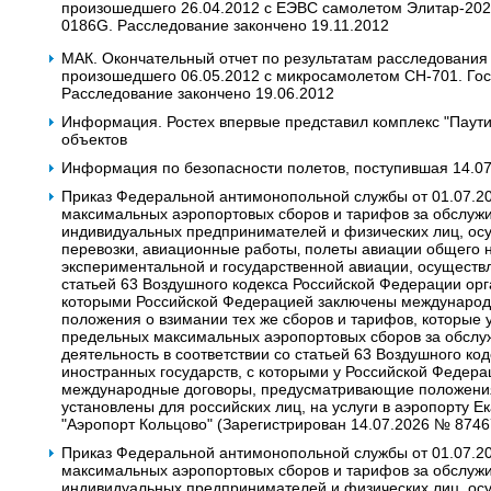
произошедшего 26.04.2012 c ЕЭВС самолетом Элитар-202. Г
0186G. Расследование закончено 19.11.2012
МАК. Окончательный отчет по результатам расследования
произошедшего 06.05.2012 с микросамолетом CH-701. Гос.
Расследование закончено 19.06.2012
Информация. Ростех впервые представил комплекс "Паут
объектов
Информация по безопасности полетов, поступившая 14.0
Приказ Федеральной антимонопольной службы от 01.07.2
максимальных аэропортовых сборов и тарифов за обслужи
индивидуальных предпринимателей и физических лиц, о
перевозки‚ авиационные работы‚ полеты авиации общего 
экспериментальной и государственной авиации, осуществ
статьей 63 Воздушного кодекса Российской Федерации орг
которыми Российской Федерацией заключены междунаро
положения о взимании тех же сборов и тарифов, которые 
предельных максимальных аэропортовых сборов за обсл
деятельность в соответствии со статьей 63 Воздушного к
иностранных государств, с которыми у Российской Федера
международные договоры, предусматривающие положения 
установлены для российских лиц, на услуги в аэропорту Е
"Аэропорт Кольцово" (Зарегистрирован 14.07.2026 № 8746
Приказ Федеральной антимонопольной службы от 01.07.2
максимальных аэропортовых сборов и тарифов за обслужи
индивидуальных предпринимателей и физических лиц, о