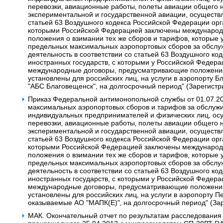
перевозки‚ авиационные работы‚ полеты авиации общего 
экспериментальной и государственной авиации, осуществ
статьей 63 Воздушного кодекса Российской Федерации орг
которыми Российской Федерацией заключены междунаро
положения о взимании тех же сборов и тарифов, которые 
предельных максимальных аэропортовых сборов за обсл
деятельность в соответствии со статьей 63 Воздушного к
иностранных государств, с которыми у Российской Федера
международные договоры, предусматривающие положения 
установлены для российских лиц, на услуги в аэропорту 
"АБС Благовещенск", на долгосрочный период" (Зарегистр
Приказ Федеральной антимонопольной службы от 01.07.2
максимальных аэропортовых сборов и тарифов за обслужи
индивидуальных предпринимателей и физических лиц, о
перевозки‚ авиационные работы‚ полеты авиации общего 
экспериментальной и государственной авиации, осуществ
статьей 63 Воздушного кодекса Российской Федерации орг
которыми Российской Федерацией заключены междунаро
положения о взимании тех же сборов и тарифов, которые 
предельных максимальных аэропортовых сборов за обсл
деятельность в соответствии со статьей 63 Воздушного к
иностранных государств, с которыми у Российской Федера
международные договоры, предусматривающие положения 
установлены для российских лиц, на услуги в аэропорту П
оказываемые АО "МАПК(Е)"‚ на долгосрочный период" (За
МАК. Окончательный отчет по результатам расследования