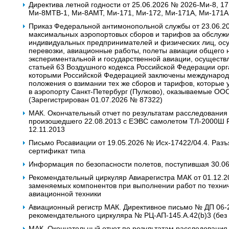
Директива летной годности от 25.06.2026 № 2026-Ми-8, 17
Ми-8МТВ-1, Ми-8АМТ, Ми-171, Ми-172, Ми-171А, Ми-171А
Приказ Федеральной антимонопольной службы от 23.06.2
максимальных аэропортовых сборов и тарифов за обслужи
индивидуальных предпринимателей и физических лиц, о
перевозки, авиационные работы‚ полеты авиации общего 
экспериментальной и государственной авиации, осуществ
статьей 63 Воздушного кодекса Российской Федерации орг
которыми Российской Федерацией заключены междунаро
положения о взимании тех же сборов и тарифов, которые у
в аэропорту Санкт-Петербург (Пулково), оказываемые О
(Зарегистрирован 01.07.2026 № 87322)
МАК. Окончательный отчет по результатам расследования
произошедшего 22.08.2013 c ЕЭВС самолетом ТЛ-2000Ш 
12.11.2013
Письмо Росавиации от 19.05.2026 № Исх-17422/04.4. Раз
сертификат типа
Информация по безопасности полетов, поступившая 30.0
Рекомендательный циркуляр Авиарегистра МАК от 01.12.2
заменяемых компонентов при выполнении работ по техни
авиационной техники
Авиационный регистр МАК. Директивное письмо № ДП 06-20
рекомендательного циркуляра № РЦ-АП-145.А.42(b)3 (без 
МАК. Окончательный отчет по результатам расследования