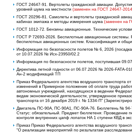
ГОСТ 24647-91. Вертолеты гражданской авиации. Допуст
уровней шума на местности
(заменен на ГОСТ 24647-2014
ГОСТ 20296-81. Самолеты и вертолеты гражданской авиац
кабинах экипажа и методы измерения шума
(заменен на 
ГОСТ 1012-72. Бензины авиационные. Технические услов
ГОСТ Р 72693-2026. Беспилотные авиационные системы.
беспилотных авиационных систем. Классификация и общи
Информация по безопасности полетов № 6, 2026 (посадк
от 10.07.2026 № Исх-23950/02.2
Информация по безопасности полетов, поступившая 09.0
Директива летной годности от 06.07.2026 № 2026-FATA-0
Ан-2 модификаций ТП
Приказ Федерального агентства воздушного транспорта от
изменений в Примерное положение об оплате труда рабо
автономных учреждений, находящихся в ведении Федераль
видам экономической деятельности, утвержденное приказ
транспорта от 16 декабря 2019 г. № 1334-П" (Зарегистрир
Двигатель ПС-90А, ПС-90А1, ПС-90А-76. Бюллетень № 94-7
Статус: обязательный. Предмет бюллетеня: Проведение п
контроля внутренних цапф лопаток НА 1 ступени КВД в экс
Приказ Приказ Федерального агентства воздушного трансп
"О реализации мероприятий по результатам расследован