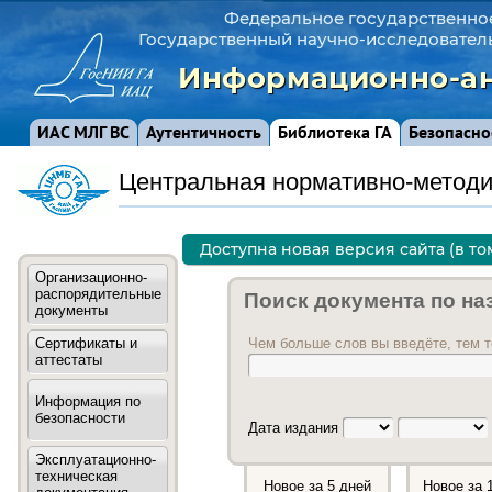
Федеральное государственно
Государственный научно-исследовател
Информационно-ан
ИАС МЛГ ВС
Аутентичность
Библиотека ГА
Безопасно
Центральная нормативно-методи
Доступна новая версия сайта (в т
Организационно-
распорядительные
Поиск документа по на
документы
Сертификаты и
Чем больше слов вы введёте, тем т
аттестаты
Информация по
безопасности
Дата издания
Эксплуатационно-
техническая
Новое за 5 дней
Новое за 