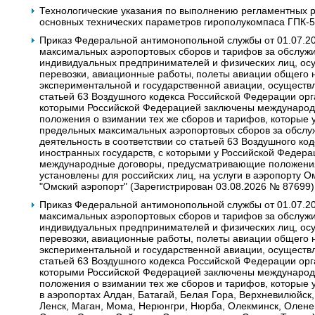
Технологические указания по выполнению регламентных р
основных технических параметров гирополукомпаса ГПК-5
Приказ Федеральной антимонопольной службы от 01.07.2
максимальных аэропортовых сборов и тарифов за обслужи
индивидуальных предпринимателей и физических лиц, о
перевозки, авиационные работы‚ полеты авиации общего 
экспериментальной и государственной авиации, осуществ
статьей 63 Воздушного кодекса Российской Федерации орг
которыми Российской Федерацией заключены междунаро
положения о взимании тех же сборов и тарифов, которые 
предельных максимальных аэропортовых сборов за обсл
деятельность в соответствии со статьей 63 Воздушного к
иностранных государств, с которыми у Российской Федера
международные договоры, предусматривающие положения 
установлены для российских лиц, на услуги в аэропорту 
"Омский аэропорт" (Зарегистрирован 03.08.2026 № 87699)
Приказ Федеральной антимонопольной службы от 01.07.2
максимальных аэропортовых сборов и тарифов за обслужи
индивидуальных предпринимателей и физических лиц, о
перевозки‚ авиационные работы, полеты авиации общего 
экспериментальной и государственной авиации, осуществ
статьей 63 Воздушного кодекса Российской Федерации орг
которыми Российской Федерацией заключены междунаро
положения о взимании тех же сборов и тарифов, которые у
в аэропортах Алдан, Батагай, Белая Гора, Верхневилюйск,
Ленск, Маган, Мома, Нерюнгри, Нюрба, Олекминск, Олене