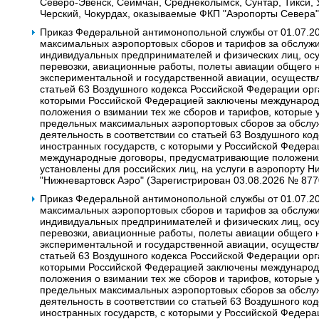
Северо-Эвенск, Сеймчан, Среднеколымск, Сунтар, Тикси, У
Черский, Чокурдах, оказываемые ФКП "Аэропорты Севера"
Приказ Федеральной антимонопольной службы от 01.07.2
максимальных аэропортовых сборов и тарифов за обслужи
индивидуальных предпринимателей и физических лиц, о
перевозки‚ авиационные работы‚ полеты авиации общего 
экспериментальной и государственной авиации, осуществ
статьей 63 Воздушного кодекса Российской Федерации орг
которыми Российской Федерацией заключены междунаро
положения о взимании тех же сборов и тарифов, которые 
предельных максимальных аэропортовых сборов за обсл
деятельность в соответствии со статьей 63 Воздушного к
иностранных государств, с которыми у Российской Федера
международные договоры, предусматривающие положения 
установлены для российских лиц, на услуги в аэропорту 
"Нижневартовск Аэро" (Зарегистрирован 03.08.2026 № 877
Приказ Федеральной антимонопольной службы от 01.07.2
максимальных аэропортовых сборов и тарифов за обслужи
индивидуальных предпринимателей и физических лиц, о
перевозки‚ авиационные работы, полеты авиации общего 
экспериментальной и государственной авиации, осуществ
статьей 63 Воздушного кодекса Российской Федерации орг
которыми Российской Федерацией заключены междунаро
положения о взимании тех же сборов и тарифов, которые 
предельных максимальных аэропортовых сборов за обсл
деятельность в соответствии со статьей 63 Воздушного к
иностранных государств, с которыми у Российской Федера