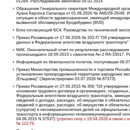
0128A. Расследование закончено 05.02.2014
Обращение Генерального секретаря Международной орган
Хуана Карлоса Саласара от 01.06.2026 № AN5/29-26/48.
ситуации в области здравоохранения, имеющей междунаро
вызванной эболавирусом Бундибуджио (BVD)
Блок согласующий БС4. Руководство по технической экспл
Приказ Росавиации от 17.06.2026 № 332-П "Об утвержден
данных в Федеральном агентстве воздушного транспорта"
МАК. Окончательный отчет по результатам расследования
произошедшего 18.09.2013 с самолетом Ан-2 RA-33017. Р
Информация по безопасности полетов, поступившая 06.0
Приказ Министерства промышленности и торговли Российс
установлении приаэродромной территории аэродрома экс
(Ельцовка)" (Зарегистрирован 03.07.2026 № 87373)
Приказ Росавиации от 27.05.2015 № 306 "Об утверждении
основании трудового договора в организациях, созданных
Федеральным агентством воздушного транспорта, замеще
сведений о доходах, расходах, об имуществе и обязательс
сведений о доходах, расходах, об имуществе и обязатель
(супругов) и несовершеннолетних детей на официальном 
транспорта в информационно-телекоммуникационной сети
04.06.2015 N 37537)
(утратил силу с 19.04.2026 в связи с
№ 112-П)