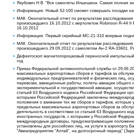
Якубович Н.В. "Все самолеты Ильюшина. Самая полная энц
Информация. Новый SJ-100 сможет совершать посадки на
МАК. Окончательный отчет по результатам расследования
произошедшего 16.10.2012 с вертолетом Robinson R-44 II
16.10.2012
Информация. Первый серийный МС-21-310 впервые подня
МАК. Окончательный отчет по результатам расследования
произошедшего 29.09.2012 с самолетом Ан-2 RA-33601. Р
Дефектоскоп магнитопорошковый переносной импульсный. 
год
Приказ Федеральной антимонопольной службы от 29.06.2
максимальных аэропортовых сборов и тарифов за обслужи
индивидуальных предпринимателей и физических лиц, о
перевозки‚ авиационные работы‚ полеты авиации общего 
экспериментальной и государственной авиации, осуществ
статьей 63 Воздушного кодекса Российской Федерации орг
которыми Российской Федерацией заключены междунаро
положения о взимании тех же сборов и тарифов, которые 
предельных максимальных аэропортовых сборов за обсл
деятельность в соответствии со статьей 63 Воздушного к
иностранных государств, с которыми у Российской Федера
международные договоры, предусматривающие положения 
установлены для российских лиц, на услуги в аэропорту 
"Авиапредприятие "Алтай", на долгосрочный период" (Зар