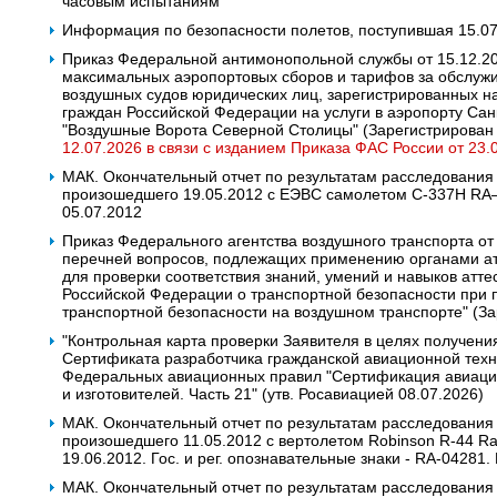
часовым испытаниям
Информация по безопасности полетов, поступившая 15.0
Приказ Федеральной антимонопольной службы от 15.12.2
максимальных аэропортовых сборов и тарифов за обслуж
воздушных судов юридических лиц, зарегистрированных н
граждан Российской Федерации на услуги в аэропорту Са
"Воздушные Ворота Северной Столицы" (Зарегистрирован
12.07.2026 в связи с изданием Приказа ФАС России от 23.
МАК. Окончательный отчет по результатам расследования
произошедшего 19.05.2012 c ЕЭВС самолетом С-337Н RA
05.07.2012
Приказ Федерального агентства воздушного транспорта от
перечней вопросов, подлежащих применению органами ат
для проверки соответствия знаний, умений и навыков атт
Российской Федерации о транспортной безопасности при 
транспортной безопасности на воздушном транспорте" (З
"Контрольная карта проверки Заявителя в целях получени
Сертификата разработчика гражданской авиационной техн
Федеральных авиационных правил "Сертификация авиацио
и изготовителей. Часть 21" (утв. Росавиацией 08.07.2026)
МАК. Окончательный отчет по результатам расследования
произошедшего 11.05.2012 с вертолетом Robinson R-44 Ra
19.06.2012. Гос. и рег. опознавательные знаки - RA-04281
МАК. Окончательный отчет по результатам расследования