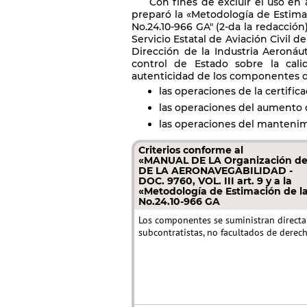
Con fines de excluir el uso en
preparó la «Metodología de Estim
No.24.10-966 GA" (2-da la redacció
Servicio Estatal de Aviación Civil de
Dirección de la Industria Aeroná
control de Estado sobre la cali
autenticidad de los componentes de
las operaciones de la certific
las operaciones del aumento d
las operaciones del mantenim
Criterios conforme al
«MANUAL DE LA Organización de A
DE LA AERONAVEGABILIDAD -
DOC. 9760, VOL. III art. 9 y a la
«Metodología de Estimación de l
No.24.10-966 GA
Los componentes se suministran directa
subcontratistas, no facultados de derec