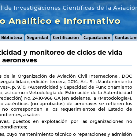
al de Investigaciones Científicas de la Aviació
o Analítico e Informativo
Biblioteca
Seguridad
Certificación
Capacitación
Contactan
icidad y monitoreo de ciclos de vida
 aeronaves
 de la Organización de Aviación Civil Internacional, DOC
egabilidad», edición tercera, 2014, Art. 9. «Mantenimiento
ves», p. 9.10. «Autenticidad y Capacidad de Funcionamiento
, así como «Metodología de Estimación de la Autenticidad
dacción) No. 24.10-966 GA (en adelante, la «Metodología»),
 auténticos (no aprobados) de aeronaves se refieren los
no corresponden a los requerimientos del Estado de
ndientes, a saber:
es, puestos en explotación por las organizaciones no
spondientes;
s, cuyo mantenimiento técnico o reparaciones y admisión