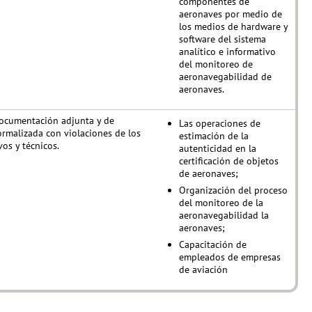
componentes de
aeronaves por medio de
los medios de hardware y
software del sistema
analítico e informativo
del monitoreo de
aeronavegabilidad de
aeronaves.
ocumentación adjunta y de
Las operaciones de
ormalizada con violaciones de los
estimación de la
os y técnicos.
autenticidad en la
certificación de objetos
de aeronaves;
Organización del proceso
del monitoreo de la
aeronavegabilidad la
aeronaves;
Capacitación de
empleados de empresas
de aviación