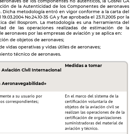
 aeronaves de los componentes no auténticos, la GosNII GA
ación de la Autenticidad de los Componentes de aeronaves
n). Dicha metodología entró en vigor conforme a la carta del
l 19.03.2004 No.24.10-35 GA y fue aprobada el 23.11.2005 por la
utica del Rosprom. La metodología es una herramienta del
dad de las operaciones realizadas de estimación de la
 aeronaves por las empresas de aviación y se aplica en:
ación de objetos de aeronaves;
e vidas operativas y vidas útiles de aeronaves;
iento técnico de aeronaves.
Medidas a tomar
viación Civil Internacional
a Aeronavegabilidad»
mente a su usuario por
En el marco del sistema de la
hos correspondientes;
certificación voluntaria de
objetos de la aviación civil se
realizan las operaciones de de la
certificación de organizaciones
suministradoras del material de
aviación y técnico.